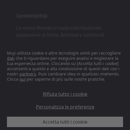
Sostenibilità
La nostra filosofia si basa sulla tradizione
giapponese di forma, funzione e semplicità.
Muji utilizza cookie e altre tecnologie simili per raccogliere
dati
che ti riguardano per eseguire analisi e migliorare la
Trovaci sui nostri canali Social
tua esperienza online. Cliccando su [Accetta tutti i cookie]
acconsenti a questo e alla condivisione di questi dati con i
Instagram
nostri
partners
. Puoi cambiare idea in qualsiasi momento.
Clicca
qui
per saperne di più sulle nostre pratiche.
Rifiuta tutto i cookie
Personalizza le preferenze
MUJI IT - Ryohin Keikaku Europe Ltd 2026
Accetta tutti i cookie