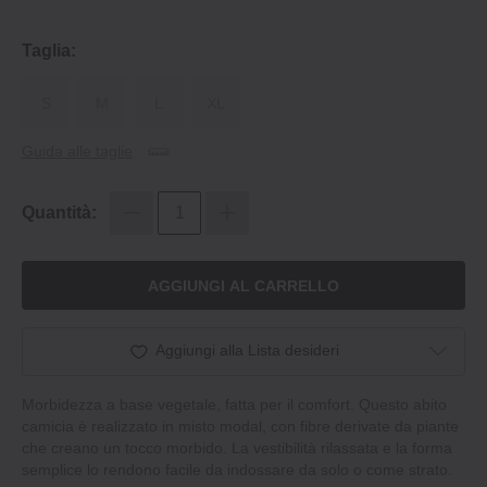
Taglia:
S
M
L
XL
Guida alle taglie
Quantità:
AGGIUNGI AL CARRELLO
Aggiungi alla Lista desideri
Morbidezza a base vegetale, fatta per il comfort. Questo abito
camicia è realizzato in misto modal, con fibre derivate da piante
che creano un tocco morbido. La vestibilità rilassata e la forma
semplice lo rendono facile da indossare da solo o come strato.