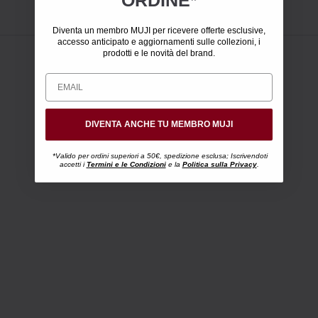
Diventa un membro MUJI per ricevere offerte esclusive,
accesso anticipato e aggiornamenti sulle collezioni, i
prodotti e le novità del brand.
DIVENTA ANCHE TU MEMBRO MUJI
*Valido per ordini superiori a 50€, spedizione esclusa; Iscrivendoti
accetti i
Termini e le Condizioni
e la
Politica sulla Privacy
.