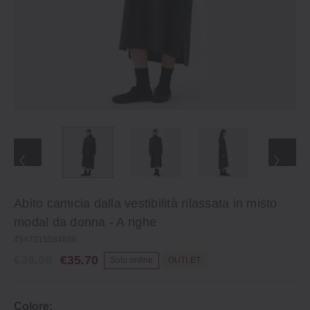
Abito camicia dalla vestibilità rilassata in misto
modal da donna ‐ A righe
4547315584666
€39.95
€35.70
Solo online
OUTLET
Colore: