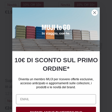
Novità
10% Off 10+
Novità
10% Off 10+
€1.95
€1.95
10€ DI SCONTO SUL PRIMO
ORDINE*
Diventa un membro MUJI per ricevere offerte esclusive,
Supporto per smartphone
Cucitrice
accesso anticipato e aggiornamenti sulle collezioni, i
in alluminio
prodotti e le novità del brand.
9 x 2.1 x 4 cm
12.67 x 8 x 1 cm
Novità
Best Seller
Novità
€6.95
€24.95