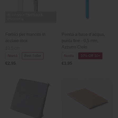
IN RIASSORTIMENTO IL
07/10/2026
Forbici per mancini in
Penna a base d’acqua,
acciaio inox
punta fine - 0,5 mm,
Azzurro Cielo
10.5 cm
Novità
Best Seller
Novità
10% Off 10+
€2.95
€1.95