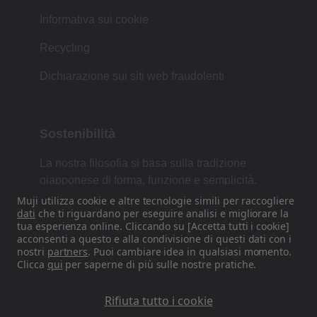
Informativa sui cookie
Recycling
Dichiarazione sui siti web fraudolenti
Sostenibilità
La nostra filosofia si basa sulla tradizione
giapponese di forma, funzione e semplicità.
Muji utilizza cookie e altre tecnologie simili per raccogliere
dati
che ti riguardano per eseguire analisi e migliorare la
tua esperienza online. Cliccando su [Accetta tutti i cookie]
Trovaci sui nostri canali Social
acconsenti a questo e alla condivisione di questi dati con i
nostri
partners
. Puoi cambiare idea in qualsiasi momento.
Clicca
qui
per saperne di più sulle nostre pratiche.
Instagram
Rifiuta tutto i cookie