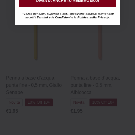
DIVENTA ANCHE TU MEMBRO MUJI
*Valido per ordini superiori a 50€, spedizione esclusa; Iscrivendoti
accetti i
Termini e le Condizioni
e la
Politica sulla Privacy
.
Penna a base d’acqua,
Penna a base d’acqua,
punta fine - 0,5 mm, Giallo
punta fine - 0,5 mm,
Senape
Albicocca
Novità
10% Off 10+
Novità
10% Off 10+
€1.95
€1.95