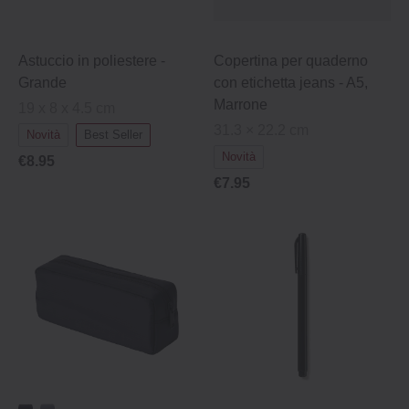
Astuccio in poliestere -
Copertina per quaderno
Grande
con etichetta jeans - A5,
Marrone
19 x 8 x 4.5 cm
31.3 × 22.2 cm
Novità
Best Seller
Novità
€8.95
€7.95