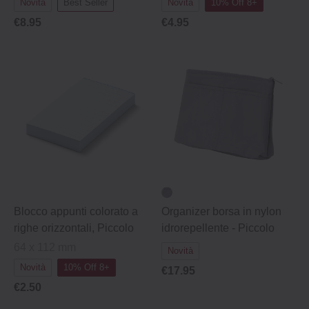
Novità
Best Seller
Novità
10% Off 8+
€8.95
€4.95
Blocco appunti colorato a
Organizer borsa in nylon
righe orizzontali, Piccolo
idrorepellente - Piccolo
64 x 112 mm
Novità
Novità
10% Off 8+
€17.95
€2.50