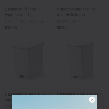
Cestino in PP con
Coperchio per cestino
coperchio 11 l
rotondo in legno
L15.5 x P30 x H31 cm
Ø 23.5 x H1.5 cm
€18.95
€9.95
Pattumiera a pedale in PP
Pattumiera a pedale in PP
con coperchio ‐ piccolo
con coperchio ‐ grande
22.5 x 41 x 37.5 cm
26 x 41 x 50 cm