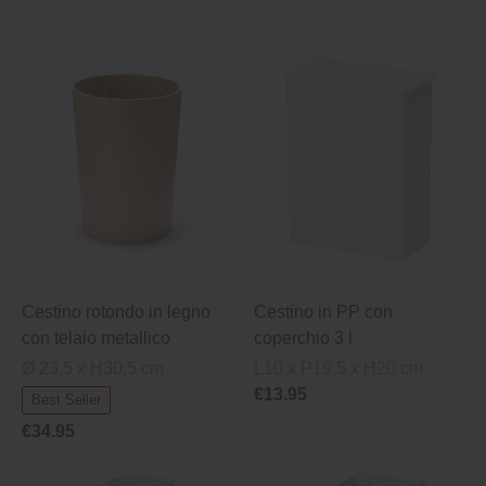
Cestino rotondo in legno
Cestino in PP con
con telaio metallico
coperchio 3 l
Ø 23.5 x H30.5 cm
L10 x P19.5 x H20 cm
€13.95
Best Seller
€34.95