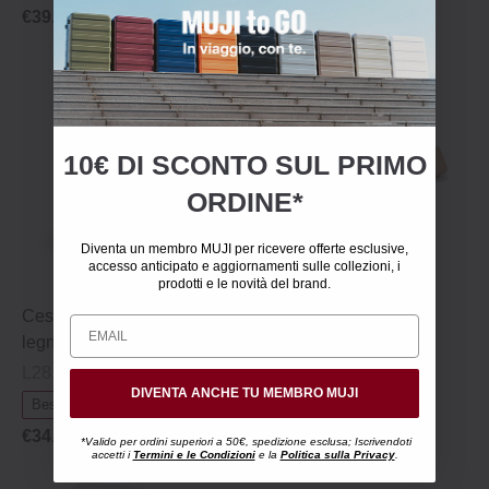
€39.95
€44.95
10€ DI SCONTO SUL PRIMO
ORDINE*
Diventa un membro MUJI per ricevere offerte esclusive,
accesso anticipato e aggiornamenti sulle collezioni, i
prodotti e le novità del brand.
Cestino rettangolare in
Coperchio per cestino
legno con telaio metallico
rettangolare in legno
L28.5 x P15 x H30.5 cm
L29 x P15.5 x H2 cm
DIVENTA ANCHE TU MEMBRO MUJI
€9.95
Best Seller
€34.95
*Valido per ordini superiori a 50€, spedizione esclusa; Iscrivendoti
accetti i
Termini e le Condizioni
e la
Politica sulla Privacy
.