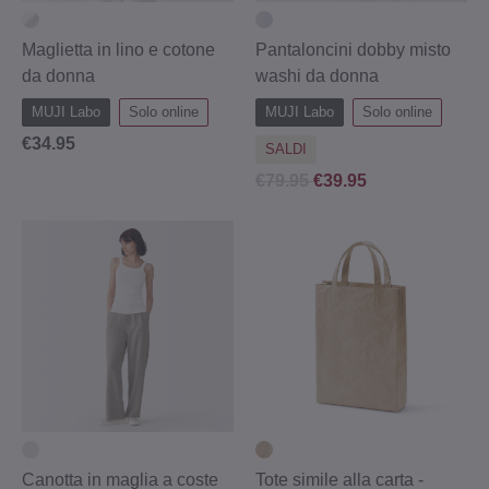
Maglietta in lino e cotone
Pantaloncini dobby misto
da donna
washi da donna
MUJI Labo
Solo online
MUJI Labo
Solo online
€34.95
SALDI
€79.95
€39.95
Canotta in maglia a coste
Tote simile alla carta -