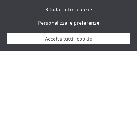
Rifiuta tutto i cookie
Sostenibilità
Personalizza le preferenze
La nostra filosofia si basa sulla tradizione
Accetta tutti i cookie
giapponese di forma, funzione e semplicità.
Trovaci sui nostri canali Social
Instagram
MUJI IT - Ryohin Keikaku Europe Ltd 2026