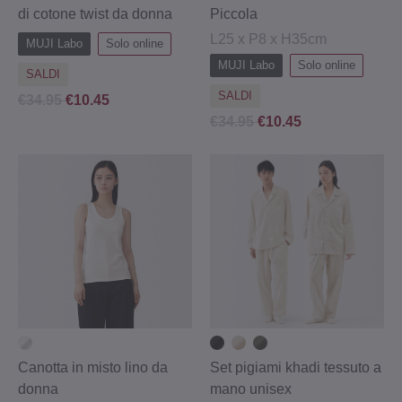
di cotone twist da donna
Piccola
L25 x P8 x H35cm
MUJI Labo
Solo online
MUJI Labo
Solo online
SALDI
SALDI
€34.95
€10.45
€34.95
€10.45
Canotta in misto lino da
Set pigiami khadi tessuto a
donna
mano unisex