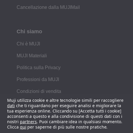
Cancellazione dalla MUJIMail
Chi siamo
Chi è MUJI
MUJI Materiali
Politica sulla Privacy
Professioni da MUJI
Condizioni di vendita
Muji utilizza cookie e altre tecnologie simili per raccogliere
Informativa sui cookie
dati
che ti riguardano per eseguire analisi e migliorare la
tua esperienza online. Cliccando su [Accetta tutti i cookie]
Recycling
acconsenti a questo e alla condivisione di questi dati con i
nostri
partners
. Puoi cambiare idea in qualsiasi momento.
Clicca
qui
per saperne di più sulle nostre pratiche.
Dichiarazione sui siti web fraudolenti