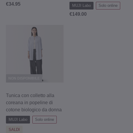
€34.95
MUJI Labo
Solo online
€149.00
NON DISPONIBILE
Tunica con colletto alla
coreana in popeline di
cotone biologico da donna
MUJI Labo
Solo online
SALDI