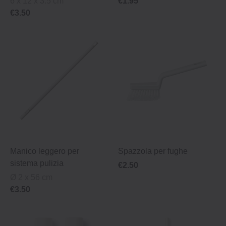
6 x 12 x 3.5 cm
€1.95
€3.50
Manico leggero per
Spazzola per fughe
sistema pulizia
€2.50
Ø 2 x 56 cm
€3.50