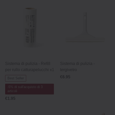
Sistema di pulizia ‐ Refill
Sistema di pulizia ‐
per rullo catturapelucchi x1
tergivetro
€6.95
Best Seller
‐5% di sull'acquisto di 3
articoli
€1.95