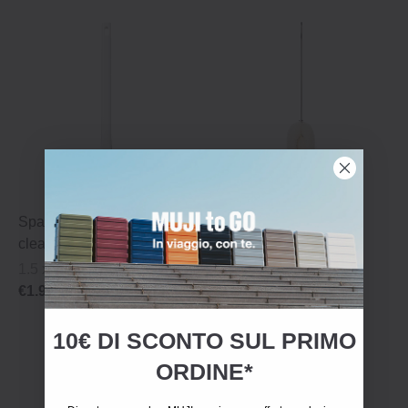
Spatola serie Spot‐
Spugna con manico
cleaning
€5.95
1.5 x 18 cm
€1.95
10€ DI SCONTO SUL PRIMO
ORDINE*