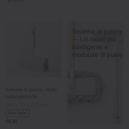
45
articoli
Sistema di pulizia
— Un modo più
intelligente e
modulare di pulire
Sistema di pulizia ‐ Rullo
catturapelucchi
18.5 x 7.5 x 27.5 cm
Best Seller
€6.95