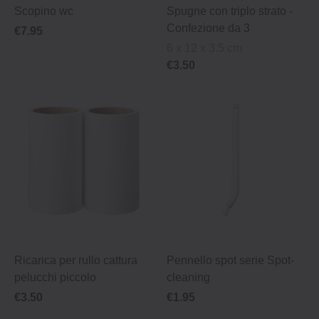
Scopino wc
Spugne con triplo strato -
Confezione da 3
€7.95
6 x 12 x 3.5 cm
€3.50
Ricarica per rullo cattura
Pennello spot serie Spot‐
pelucchi piccolo
cleaning
€3.50
€1.95