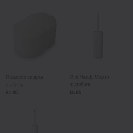
Ricambio spugna
Mini Handy Mop in
microfibra
6 x 9 cm
€1.95
€6.95