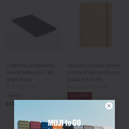
Copertina per quaderno
Taccuino a doppia spirale
con etichetta jeans - A5,
in carta di alta qualità con
Grigio Scuro
griglia a punti A6
31.3 × 22.2 cm
Punteado | 70 Fogli
Novità
10% Off 8+
€7.95
€5.95