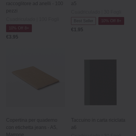
raccoglitore ad anelli ‐ 100
a5
pezzi
Cuadriculado | 30 Fogli
Cuadriculado | 100 Fogli
Best Seller
10% Off 8+
10% Off 8+
€1.95
€3.95
Copertina per quaderno
Taccuino in carta riciclata
con etichetta jeans - A5,
a6
Marrone
Cuadriculado | 30 Fogli