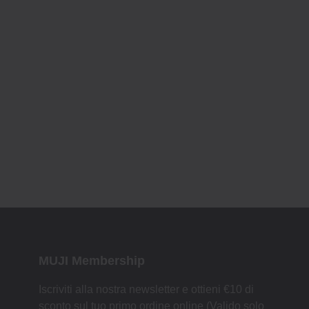
MUJI Membership
Iscriviti alla nostra newsletter e ottieni €10 di
sconto sul tuo primo ordine online (Valido solo