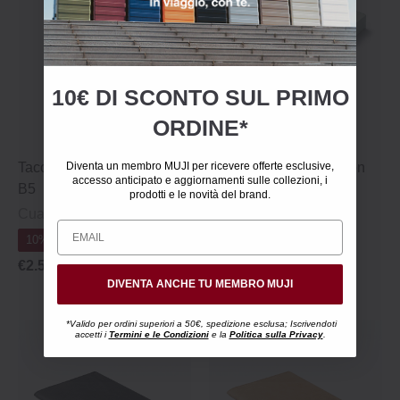
10€ DI SCONTO SUL PRIMO
ORDINE*
Diventa un membro MUJI per ricevere offerte esclusive,
Taccuino in carta riciclata
Blocco note colorato con
accesso anticipato e aggiornamenti sulle collezioni, i
B5
griglia a punti, formato
prodotti e le novità del brand.
piccolo
Cuadriculado | 30 Fogli
64 x 112 mm
10% Off 8+
10% Off 8+
€2.50
DIVENTA ANCHE TU MEMBRO MUJI
€2.50
*Valido per ordini superiori a 50€, spedizione esclusa; Iscrivendoti
accetti i
Termini e le Condizioni
e la
Politica sulla Privacy
.