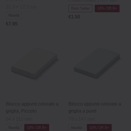
31.3 × 22.2 cm
Best Seller
10% Off 8+
Novità
€1.50
€7.95
Blocco appunti colorato a
Blocco appunti colorato a
griglia, Piccolo
griglia a punti
64 x 112 mm
78 x 147 mm
Novità
10% Off 8+
Novità
10% Off 8+