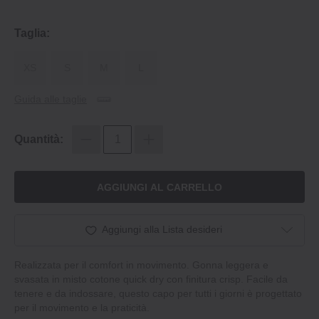
Taglia:
XS
S
M
L
Guida alle taglie
Quantità:
AGGIUNGI AL CARRELLO
Aggiungi alla Lista desideri
Realizzata per il comfort in movimento. Gonna leggera e
svasata in misto cotone quick dry con finitura crisp. Facile da
tenere e da indossare, questo capo per tutti i giorni è progettato
per il movimento e la praticità.