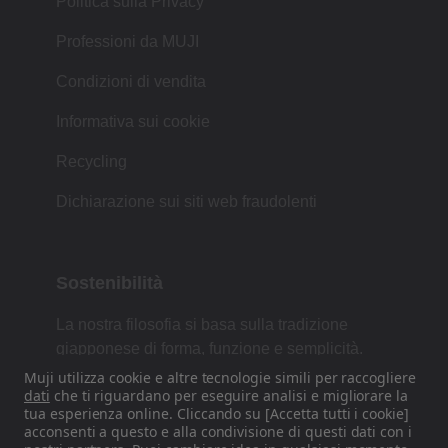
Politica sulla Privacy
Professioni da MUJI
Condizioni di vendita
Informativa sui cookie
Recycling
Dichiarazione sui siti web fraudolenti
Sostenibilità
La nostra filosofia si basa sulla tradizione
giapponese di forma, funzione e semplicità.
Muji utilizza cookie e altre tecnologie simili per raccogliere
dati
che ti riguardano per eseguire analisi e migliorare la
tua esperienza online. Cliccando su [Accetta tutti i cookie]
Trovaci sui nostri canali Social
acconsenti a questo e alla condivisione di questi dati con i