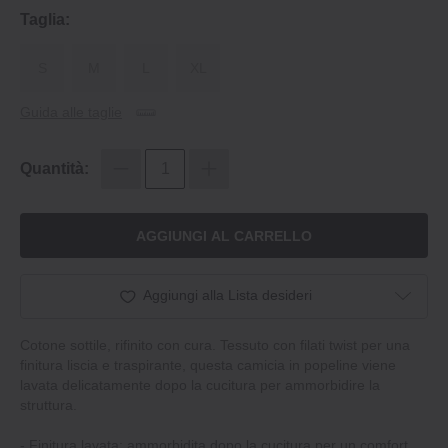
Taglia:
S
M
L
XL
Guida alle taglie
Quantità:
AGGIUNGI AL CARRELLO
Aggiungi alla Lista desideri
Cotone sottile, rifinito con cura. Tessuto con filati twist per una
finitura liscia e traspirante, questa camicia in popeline viene
lavata delicatamente dopo la cucitura per ammorbidire la
struttura.
‐ Finitura lavata: ammorbidita dopo la cucitura per un comfort