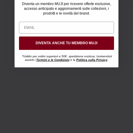
Diventa un membro MUJI per ricevere offerte esclusive,
accesso anticipato e aggiornamenti sulle collezioni, i
prodotti e le novità del brand.
DIVENTA ANCHE TU MEMBRO MUJI
*Valido per ordini superiori a 50€, spedizione esclusa; Iscrivendoti
accetti i
Termini e le Condizioni
e la
Politica sulla Privacy
.