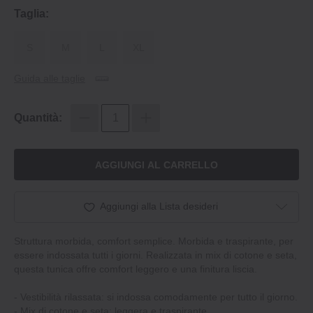
Taglia:
S
M
L
XL
Guida alle taglie
Quantità:
AGGIUNGI AL CARRELLO
Aggiungi alla Lista desideri
Struttura morbida, comfort semplice. Morbida e traspirante, per
essere indossata tutti i giorni. Realizzata in mix di cotone e seta,
questa tunica offre comfort leggero e una finitura liscia.
‐ Vestibilità rilassata: si indossa comodamente per tutto il giorno.
‐ Mix di cotone e seta: leggera e traspirante.