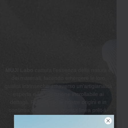
MUJI Labo
cattura l'essenza della natura e
dei materiali, facendo emergere le loro
qualità intrinseche attraverso un'artigianalità
esperta e un'attenzione incrollabile ai
dettagli. Rivisitando le nostre origini e in
continua evoluzione, questa linea prêt-à-
porter rappresenterà un laboratorio di
design per il futuro di
MUJI
.