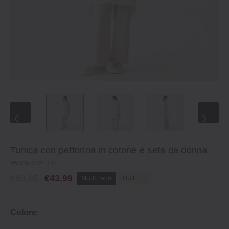
Tunica con pettorina in cotone e seta da donna
4550584821370
€89.95
€43.99
MUJI Labo
OUTLET
Colore: