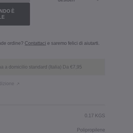
desideri
NDO È
LE
ande ordine?
Contattaci
e saremo felici di aiutarti.
 a domicilio standard (Italia) Da €7,95
dizione
0.17 KGS
Polipropilene