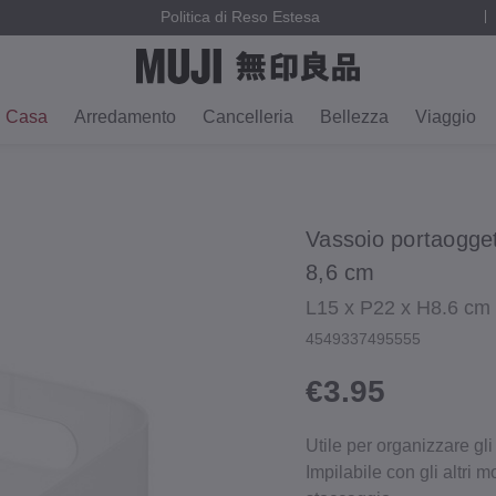
Politica di Reso Estesa
Casa
Arredamento
Cancelleria
Bellezza
Viaggio
Vassoio portaoggett
8,6 cm
L15 x P22 x H8.6 cm
4549337495555
€3.95
Utile per organizzare gl
Impilabile con gli altri m