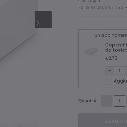
stoccaggio.
- dimensioni: ca. L15 x
Un abbinament
Coperchi
da toelet
€2.75
Aggiu
Quantità:
ESAURIT