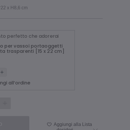
 P22 x H8,6 cm
o perfetto che adorerai
o per vassoi portaoggetti
ta trasparenti [15 x 22 cm]
ngi all’ordine
O
Aggiungi alla Lista