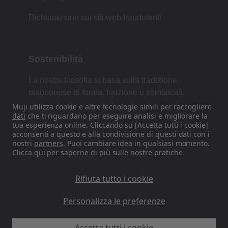
Dichiarazione sui siti web fraudolenti
Sostenibilità
La nostra filosofia si basa sulla tradizione
giapponese di forma, funzione e semplicità.
Muji utilizza cookie e altre tecnologie simili per raccogliere
dati
che ti riguardano per eseguire analisi e migliorare la
tua esperienza online. Cliccando su [Accetta tutti i cookie]
Trovaci sui nostri canali Social
acconsenti a questo e alla condivisione di questi dati con i
nostri
partners
. Puoi cambiare idea in qualsiasi momento.
Clicca
qui
per saperne di più sulle nostre pratiche.
Instagram
Rifiuta tutto i cookie
Personalizza le preferenze
Accetta tutti i cookie
MUJI IT - Ryohin Keikaku Europe Ltd 2026