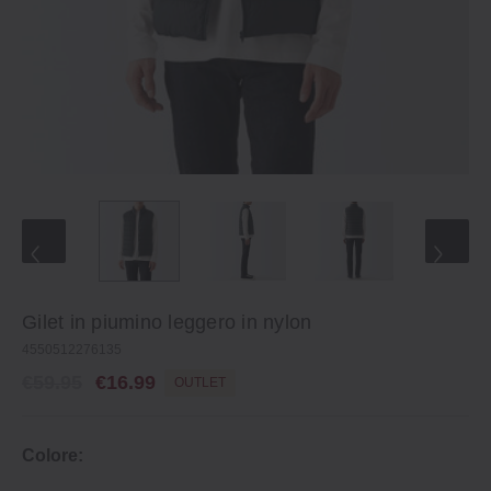
Gilet in piumino leggero in nylon
4550512276135
€59.95
€16.99
OUTLET
Colore: