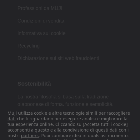
Professioni da MUJI
Condizioni di vendita
Informativa sui cookie
Recycling
Dichiarazione sui siti web fraudolenti
Sostenibilità
La nostra filosofia si basa sulla tradizione
giapponese di forma, funzione e semplicità.
Muji utilizza cookie e altre tecnologie simili per raccogliere
dati
che ti riguardano per eseguire analisi e migliorare la
tua esperienza online. Cliccando su [Accetta tutti i cookie]
Trovaci sui nostri canali Social
acconsenti a questo e alla condivisione di questi dati con i
nostri
partners
. Puoi cambiare idea in qualsiasi momento.