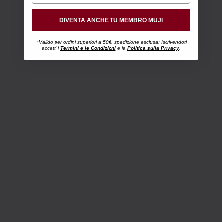
DIVENTA ANCHE TU MEMBRO MUJI
*Valido per ordini superiori a 50€, spedizione esclusa; Iscrivendoti
accetti i
Termini e le Condizioni
e la
Politica sulla Privacy
.