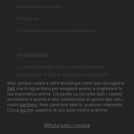
Informativa sui cookie
Recycling
Dichiarazione sui siti web fraudolenti
Sostenibilità
La nostra filosofia si basa sulla tradizione
giapponese di forma, funzione e semplicità.
Muji utilizza cookie e altre tecnologie simili per raccogliere
dati
che ti riguardano per eseguire analisi e migliorare la
tua esperienza online. Cliccando su [Accetta tutti i cookie]
Trovaci sui nostri canali Social
acconsenti a questo e alla condivisione di questi dati con i
nostri
partners
. Puoi cambiare idea in qualsiasi momento.
Clicca
qui
per saperne di più sulle nostre pratiche.
Instagram
Rifiuta tutto i cookie