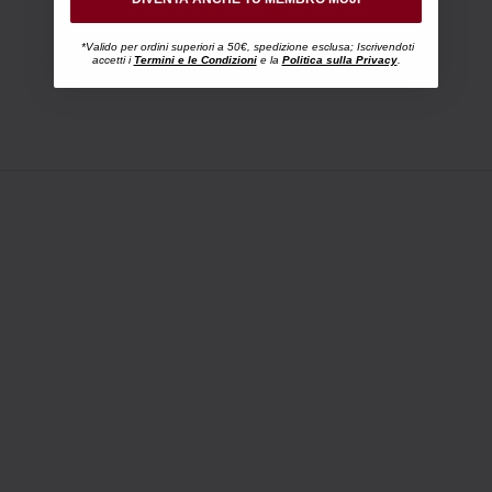
*Valido per ordini superiori a 50€, spedizione esclusa; Iscrivendoti
accetti i
Termini e le Condizioni
e la
Politica sulla Privacy
.