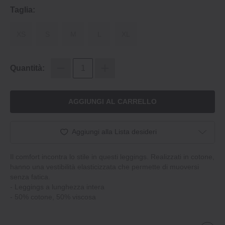
Taglia:
XS
S
M
L
XL
Quantità:
AGGIUNGI AL CARRELLO
Aggiungi alla Lista desideri
Il comfort incontra lo stile in questi leggings. Realizzati in cotone,
hanno una vestibilità elasticizzata che permette di muoversi
senza fatica.
‐ Leggings a lunghezza intera
‐ 50% cotone, 50% viscosa