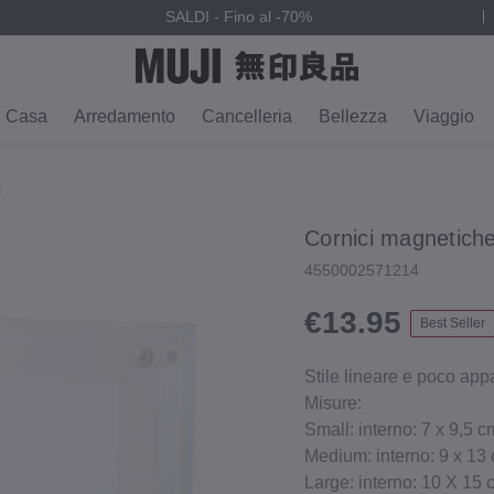
SALDI - Fino al -70%
Casa
Arredamento
Cancelleria
Bellezza
Viaggio
i
Cornici magnetiche 
4550002571214
€13.95
Best Seller
Stile lineare e poco appa
Misure:
Small: interno: 7 x 9,5 c
Medium: interno: 9 x 13 
Large: interno: 10 X 15 