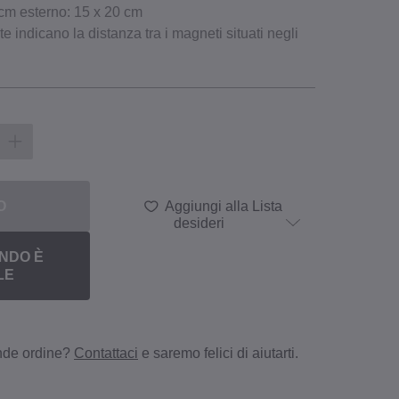
 cm esterno: 15 x 20 cm
te indicano la distanza tra i magneti situati negli
O
Aggiungi alla Lista
desideri
NDO È
LE
ande ordine?
Contattaci
e saremo felici di aiutarti.