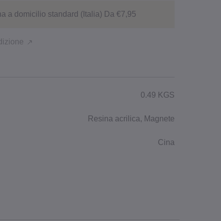
 a domicilio standard (Italia) Da €7,95
dizione
0.49 KGS
Resina acrilica, Magnete
Cina