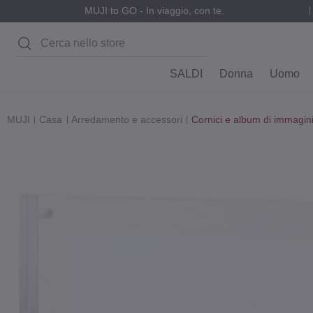
MUJI to GO - In viaggio, con te.
Cerca
SALDI
Donna
Uomo
MUJI
Casa
Arredamento e accessori
Cornici e album di immagin