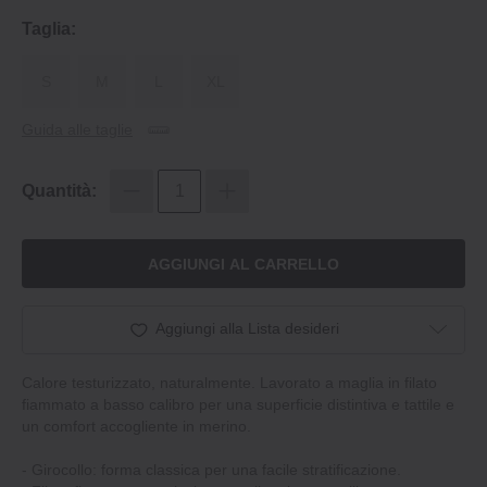
Taglia:
S
M
L
XL
Guida alle taglie
Quantità:
AGGIUNGI AL CARRELLO
Aggiungi alla Lista desideri
Calore testurizzato, naturalmente. Lavorato a maglia in filato
fiammato a basso calibro per una superficie distintiva e tattile e
un comfort accogliente in merino.
- Girocollo: forma classica per una facile stratificazione.