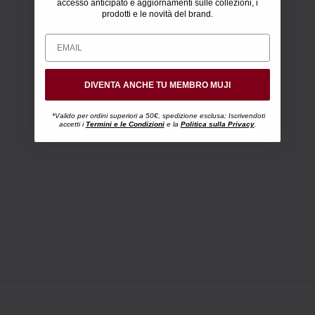
accesso anticipato e aggiornamenti sulle collezioni, i
prodotti e le novità del brand.
DIVENTA ANCHE TU MEMBRO MUJI
*Valido per ordini superiori a 50€, spedizione esclusa; Iscrivendoti
accetti i
Termini e le Condizioni
e la
Politica sulla Privacy
.