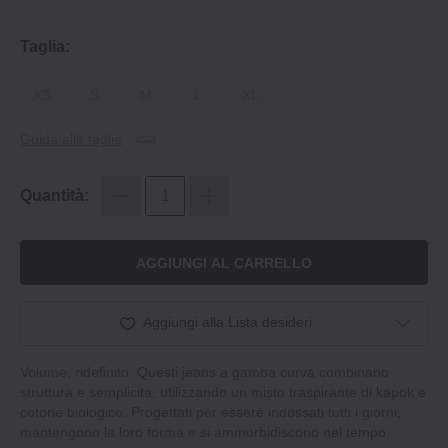
Taglia:
XS
S
M
L
XL
Guida alle taglie
Quantità:
AGGIUNGI AL CARRELLO
Aggiungi alla Lista desideri
Volume, ridefinito. Questi jeans a gamba curva combinano
struttura e semplicità, utilizzando un misto traspirante di kapok e
cotone biologico. Progettati per essere indossati tutti i giorni,
mantengono la loro forma e si ammorbidiscono nel tempo.