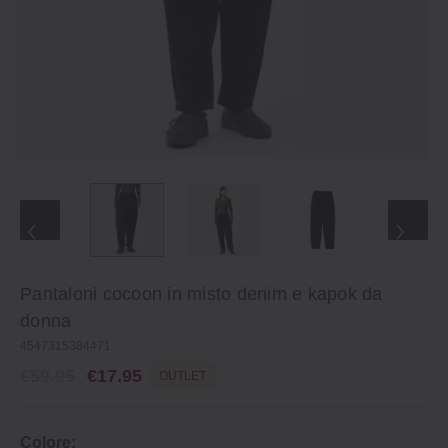
Pantaloni cocoon in misto denim e kapok da
donna
4547315384471
€59.95
€17.95
OUTLET
Colore: