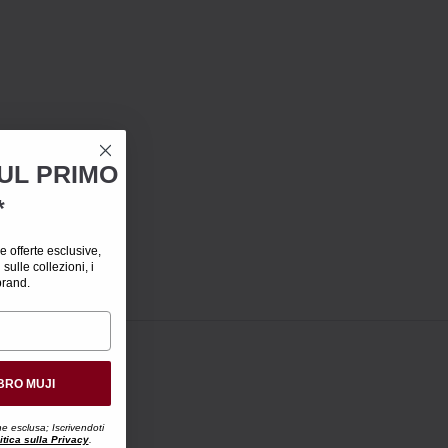
SUL PRIMO
*
 offerte esclusive,
ulle collezioni, i
brand.
BRO MUJI
ne esclusa; Iscrivendoti
itica sulla Privacy
.