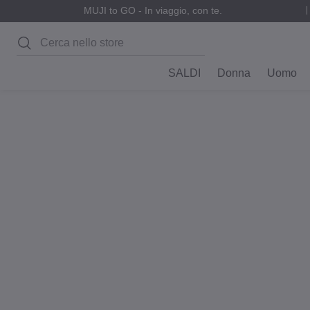
MUJI to GO - In viaggio, con te.
Cerca
SALDI
Donna
Uomo