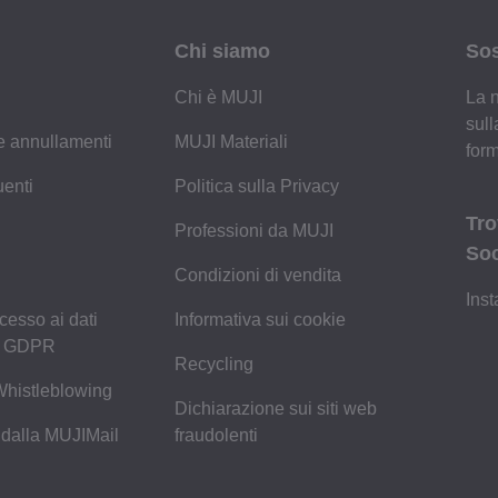
Chi siamo
Sos
Chi è MUJI
La n
sull
 e annullamenti
MUJI Materiali
form
enti
Politica sulla Privacy
Tro
Professioni da MUJI
Soc
Condizioni di vendita
Ins
cesso ai dati
Informativa sui cookie
 / GDPR
Recycling
Whistleblowing
Dichiarazione sui siti web
 dalla MUJIMail
fraudolenti