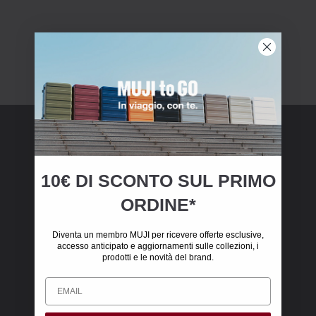
MUJI Membership
10€ DI SCONTO SUL PRIMO
Iscriviti alla nostra newsletter e ottieni €10 di
ORDINE*
sconto sul tuo primo ordine online (Valido solo
su ordini online maggiori di €50, spese di
Diventa un membro MUJI per ricevere offerte esclusive,
spedizione escluse).
accesso anticipato e aggiornamenti sulle collezioni, i
prodotti e le novità del brand.