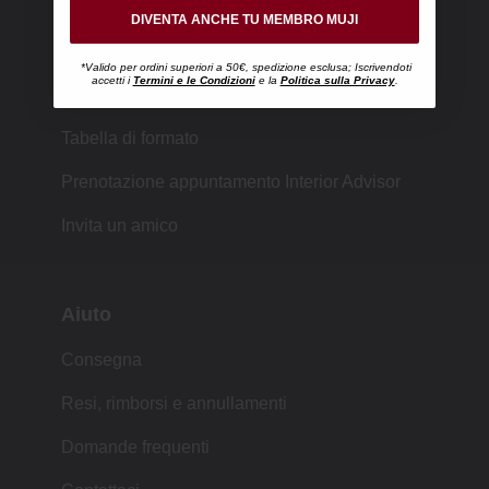
DIVENTA ANCHE TU MEMBRO MUJI
Shopping with MUJI
*Valido per ordini superiori a 50€, spedizione esclusa; Iscrivendoti
accetti i
Termini e le Condizioni
e la
Politica sulla Privacy
.
Punti vendita
Tabella di formato
Prenotazione appuntamento Interior Advisor
Invita un amico
Aiuto
Consegna
Resi, rimborsi e annullamenti
Domande frequenti