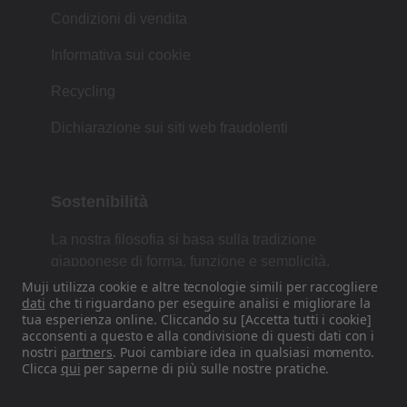
Condizioni di vendita
Informativa sui cookie
Recycling
Dichiarazione sui siti web fraudolenti
Sostenibilità
La nostra filosofia si basa sulla tradizione
giapponese di forma, funzione e semplicità.
Muji utilizza cookie e altre tecnologie simili per raccogliere
dati
che ti riguardano per eseguire analisi e migliorare la
tua esperienza online. Cliccando su [Accetta tutti i cookie]
Trovaci sui nostri canali Social
acconsenti a questo e alla condivisione di questi dati con i
nostri
partners
. Puoi cambiare idea in qualsiasi momento.
Clicca
qui
per saperne di più sulle nostre pratiche.
Instagram